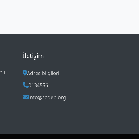
İletişim
nlı
Adres bilgileri
0134556
info@sadep.org
r