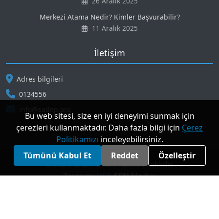
26 Aralık 2025
Merkezi Atama Nedir? Kimler Başvurabilir?
11 Aralık 2025
İletişim
Adres bilgileri
0134556
info@sadep.org
Bu web sitesi, size en iyi deneyimi sunmak için
çerezleri kullanmaktadır. Daha fazla bilgi için
Çerez
Politikamızı
inceleyebilirsiniz.
Tümünü Kabul Et
Reddet
Özelleştir
© 2026 SADEP. Tüm hakları saklıdır.
Tasarım:
HEP-
SEN
Medya
7,097
Ziyaretçi (Son 24 Saatte)
Gizlilik ve Çerez Politikası