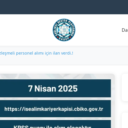
Da
leşmeli personel alımı için ilan verdi.!