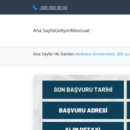
000 000 00 00
Ana Sayfa
Gelişim
Mevzuat
Ana Sayfa
4b İlanları
Ankara Üniversitesi 269 söz