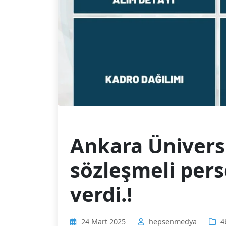
Ankara Üniversi
sözleşmeli perso
verdi.!
24 Mart 2025
hepsenmedya
4