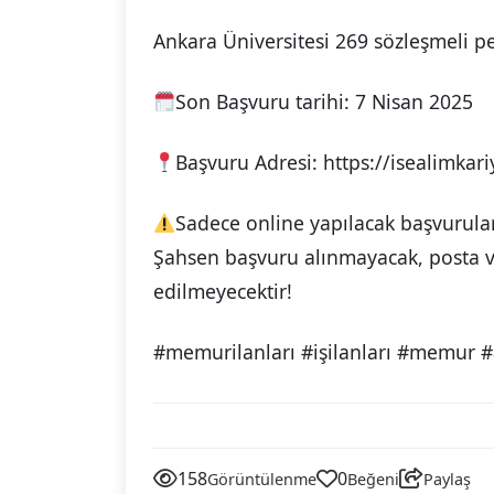
Ankara Üniversitesi 269 sözleşmeli per
Son Başvuru tarihi: 7 Nisan 2025
Başvuru Adresi: https://isealimkari
Sadece online yapılacak başvurular 
Şahsen başvuru alınmayacak, posta ve
edilmeyecektir!
#memurilanları #işilanları #memur #
158
0
Görüntülenme
Beğeni
Paylaş