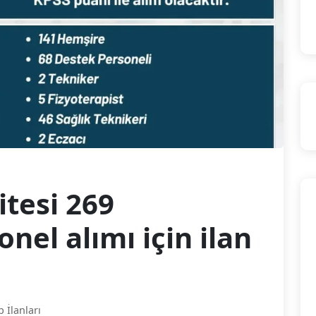
tesi 269
nel alımı için ilan
b İlanları