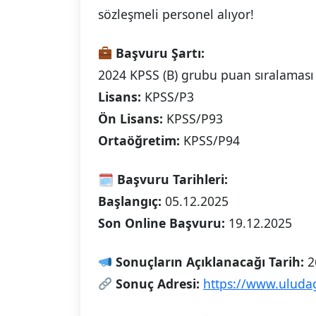
sözleşmeli personel alıyor!
Başvuru Şartı:
2024 KPSS (B) grubu puan sıralaması e
Lisans:
KPSS/P3
Ön Lisans:
KPSS/P93
Ortaöğretim:
KPSS/P94
🗓
Başvuru Tarihleri:
Başlangıç:
05.12.2025
Son Online Başvuru:
19.12.2025
Sonuçların Açıklanacağı Tarih:
2
Sonuç Adresi:
https://www.uludag