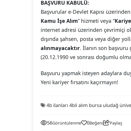
BAŞVURU KABULÜ:
Başvurular e-Devlet Kapısı üzerinden
Kamu İşe Alım
” hizmeti veya “
Kariye
internet adresi üzerinden çevrimiçi 
dışında şahsen, posta veya diğer yoll
alınmayacaktır
. İlanın son başvuru
(20.12.1990 ve sonrası doğumlu olma
Başvuru yapmak isteyen adaylara du
Yeni kariyer fırsatını kaçırmayın!
4b ilanları
4bli alım
bursa uludağ ünive
56
0
Görüntülenme
Beğeni
Paylaş