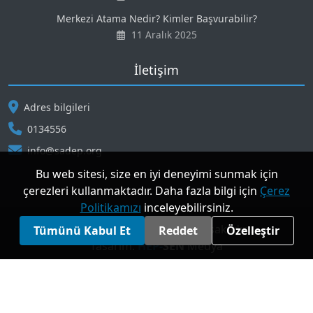
Merkezi Atama Nedir? Kimler Başvurabilir?
11 Aralık 2025
İletişim
Adres bilgileri
0134556
info@sadep.org
Bu web sitesi, size en iyi deneyimi sunmak için
çerezleri kullanmaktadır. Daha fazla bilgi için
Çerez
Politikamızı
inceleyebilirsiniz.
© 2026 SADEP. Tüm hakları saklıdır.
Tümünü Kabul Et
Reddet
Özelleştir
Tasarım:
HEP-
SEN
Medya
7,072
Ziyaretçi (Son 24 Saatte)
Gizlilik ve Çerez Politikası