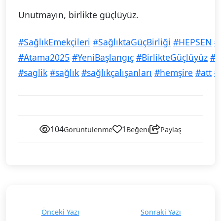
Unutmayın, birlikte güçlüyüz.
#SağlıkEmekçileri
#SağlıktaGüçBirliği
#HEPSEN
#
#Atama2025
#YeniBaşlangıç
#BirlikteGüçlüyüz
#S
#saglik
#sağlık
#sağlıkçalışanları
#hemşire
#att
#t
104
1
Görüntülenme
Beğeni
Paylaş
Önceki Yazı
Sonraki Yazı